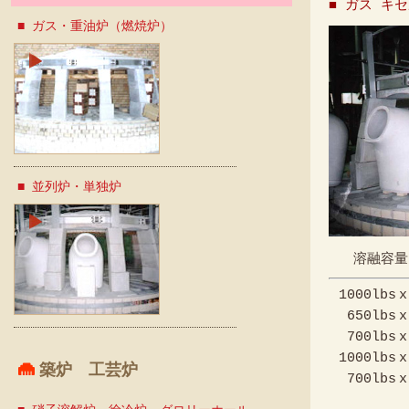
■ ガス キ
■ ガス・重油炉（燃焼炉）
■ 並列炉・単独炉
溶融容量
1000
lbs
x
650
lbs
x
700
lbs
x
1000
lbs
x
築炉 工芸炉
700
lbs
x