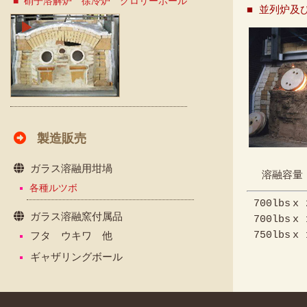
■ 硝子溶解炉 徐冷炉 グロリーホール
■ 並列炉及
製造販売
ガラス溶融用坩堝
溶融容量
各種ルツボ
700
lbs
x
ガラス溶融窯付属品
700
lbs
x
750
lbs
x
フタ ウキワ 他
ギャザリングボール